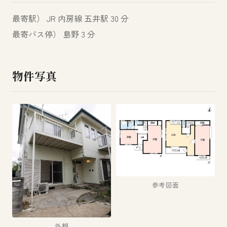
最寄駅） JR 内房線 五井駅 30 分
最寄バス停） 島野 3 分
物件写真
参考図面
外観