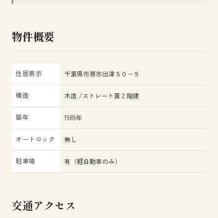
物件概要
住居表示
千葉県市原市出津５０−９
構造
木造 /ストレート葺 2 階建
築年
1989年
オートロック
無し
駐車場
有（軽自動車のみ）
交通アクセス