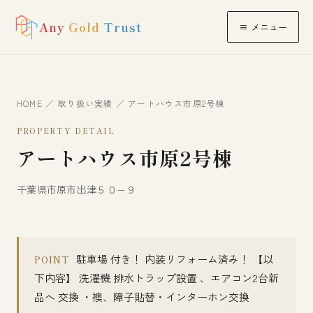
Any
Gold
Trust
≡ メニュー
HOME
／
取り扱い実績
／ アートハウス市原2号棟
PROPERTY DETAIL
アートハウス市原2号棟
千葉県市原市出津５０−９
駐車場 付き！ 内装リフォーム済み！ 【以
POINT
下内容】 洗濯機 排水トラップ設置 、エアコン2台新
品へ 交換 ・襖、障子貼替・インターホン交換