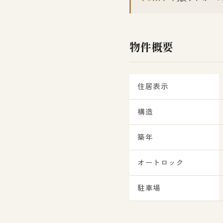
物件概要
住居表示
構造
築年
オートロック
駐車場