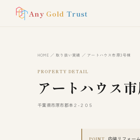
Any
Gold
Trust
HOME
／
取り扱い実績
／ アートハウス市原3号棟
PROPERTY DETAIL
アートハウス市
千葉県市原市郡本２-２０５
内装リフォー
POINT