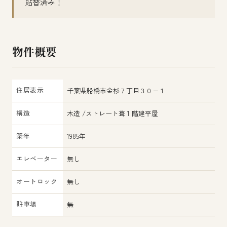
貼替済み！
物件概要
住居表示
千葉県船橋市金杉７丁目３０−１
構造
木造 /ストレート葺 1 階建平屋
築年
1985年
エレベーター
無し
オートロック
無し
駐車場
無