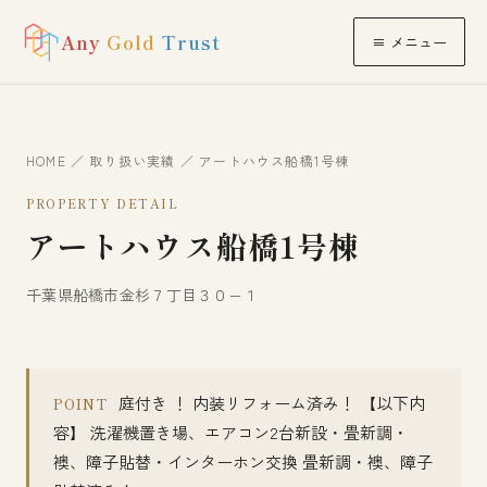
Any
Gold
Trust
≡ メニュー
HOME
／
取り扱い実績
／ アートハウス船橋1号棟
PROPERTY DETAIL
アートハウス船橋1号棟
千葉県船橋市金杉７丁目３０−１
庭付き ！ 内装リフォーム済み！ 【以下内
POINT
容】 洗濯機置き場、エアコン2台新設・畳新調・
襖、障子貼替・インターホン交換 畳新調・襖、障子