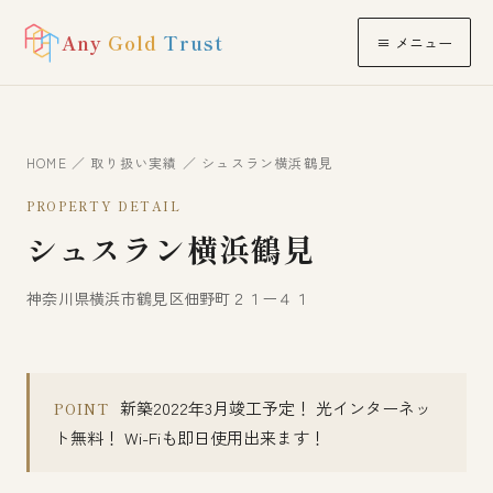
Any
Gold
Trust
≡ メニュー
HOME
／
取り扱い実績
／ シュスラン横浜鶴見
PROPERTY DETAIL
シュスラン横浜鶴見
神奈川県横浜市鶴見区佃野町２１ー４１
新築2022年3月竣工予定！ 光インターネッ
POINT
ト無料！ Wi-Fiも即日使用出来ます！