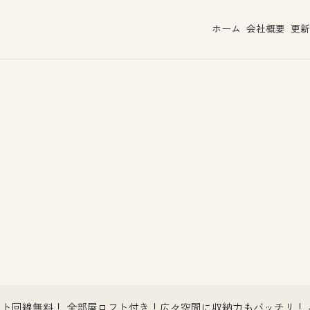
ホーム
会社概要
更新
ト回線無料！ 全部屋ロフト付き！広々空間に収納力もバッチリ！