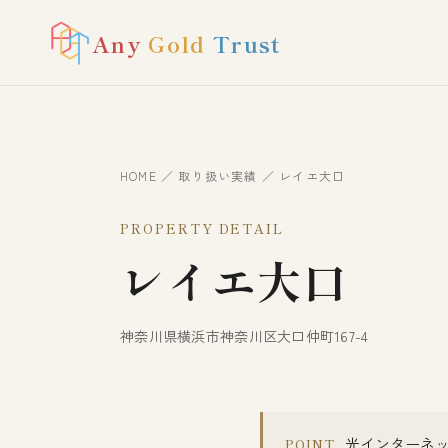
Any
Gold
Trust
HOME
／
取り扱い実績
／ レイエ大口
PROPERTY DETAIL
レイエ大口
神奈川県横浜市神奈川区大口仲町167-4
光インターネッ
POINT