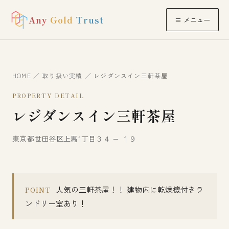
Any
Gold
Trust
≡ メニュー
HOME
／
取り扱い実績
／ レジダンスイン三軒茶屋
PROPERTY DETAIL
レジダンスイン三軒茶屋
東京都世田谷区上馬1丁目３４ − １９
人気の三軒茶屋！！ 建物内に乾燥機付きラ
POINT
ンドリー室あり！