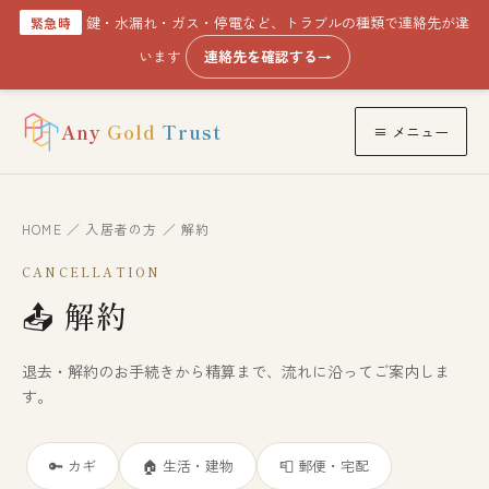
鍵・水漏れ・ガス・停電など、トラブルの種類で連絡先が違
緊急時
います
連絡先を確認する
→
Any
Gold
Trust
≡ メニュー
HOME
／
入居者の方
／ 解約
CANCELLATION
📤
解約
退去・解約のお手続きから精算まで、流れに沿ってご案内しま
す。
🔑 カギ
🏠 生活・建物
📮 郵便・宅配