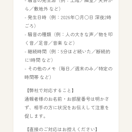
- 騒音の発生源（例：上階／隣室／天井か
ら／敷地外 など）
- 発生日時（例：2026年○月○日 深夜2時
ごろ）
- 騒音の種類（例：人の大きな声／物を叩
く音／足音／音楽 など）
- 継続時間（例：5分ほど続いた／断続的
に1時間 など）
- その他のメモ（毎日／週末のみ／特定の
時間帯 など）
【弊社で対応すること】
通報者様のお名前・お部屋番号は明かさ
ず、相手の方に状況をお伝えして注意を
促します。
【直接のご対応はお控えください】