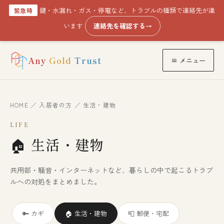
鍵・水漏れ・ガス・停電など、トラブルの種類で連絡先が違
緊急時
います
連絡先を確認する
→
Any
Gold
Trust
≡ メニュー
HOME
／
入居者の方
／ 生活・建物
LIFE
🏠
生活・建物
共用部・騒音・インターネットなど、暮らしの中で起こるトラブ
ルへの対処をまとめました。
🔑 カギ
🏠 生活・建物
📮 郵便・宅配